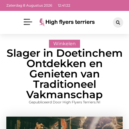
Zaterdag 8 Augustus 2026
12:41:23
Winkelen
Slager in Doetinchem
Ontdekken en
Genieten van
Traditioneel
Vakmanschap
Gepubliceerd Door High Flyers Terriers.nl