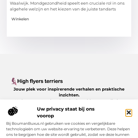
Waalwijk. Mondgezondheid speelt een cruciale rol in ons
algehele welzijn en het kiezen van de juiste tandarts
Winkelen
Jouw plek voor inspirerende verhalen en praktische
inzichten.
Verken een gevarieerd aanbod aan blogs en artikelen
over het dagelijks leven, met waardevolle tips en
Uw privacy staat bij ons
boeiende perspectieven, allemaal op
voorop
Highflyersterriers.nl.
Bij BoumanBuxus.nl gebruiken we cookies en vergelijkbare
technologieën om uw website-ervaring te verbeteren. Deze helpen
Bericht categorie
ons te begrijpen hoe de site wordt gebruikt, zodat we deze kunnen