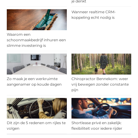
je denkt
Wanneer realtime CRM-
koppeling echt nodig is
Waarom een
schoonmaakbedrijf inhuren een
slimme investering is
Zo maak je een werkruimte
Chiropractor Bennekom: weer
aangenamer op koude dagen
vrij bewegen zonder constante
pijn
Dit zijn de 5 redenen om rijles te
Shortlease privé en zakelijk:
volgen
flexibiliteit voor iedere rijder