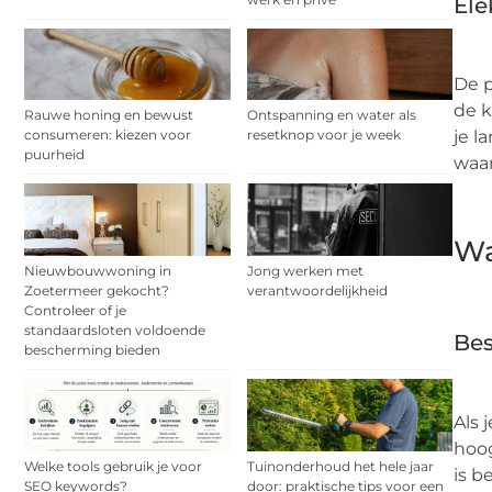
Ele
De p
de k
Rauwe honing en bewust
Ontspanning en water als
consumeren: kiezen voor
resetknop voor je week
je l
puurheid
waar
Wa
Nieuwbouwwoning in
Jong werken met
Zoetermeer gekocht?
verantwoordelijkheid
Controleer of je
standaardsloten voldoende
Bes
bescherming bieden
Als 
hoo
Welke tools gebruik je voor
Tuinonderhoud het hele jaar
is b
SEO keywords?
door: praktische tips voor een