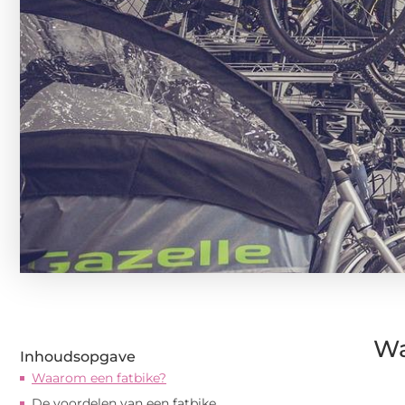
Wa
Inhoudsopgave
Waarom een fatbike?
De voordelen van een fatbike