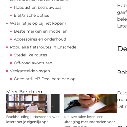
Heb 
Robuust en betrouwbaar
gaaf
Elektrische opties
bele
Waar let je op bij het kopen?
Late
Beste merken en modellen
Accessoires en onderhoud
De
Populaire fietsroutes in Enschede
Stedelijke routes
Off-road avonturen
Veelgestelde vragen
Ro
Goed artikel? Deel hem dan op:
Meer Berichten
Fatb
maak
Dit 
Boekhouding uitbesteden: wat
Nieuwe talen leren: een
levert het je eigenlijk op?
uitdaging met voordelen voor
werk en privé