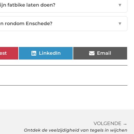
jn fatbike laten doen?
▼
den rondom Enschede?
▼
est
LinkedIn
Email
VOLGENDE →
Ontdek de veelzijdigheid van tegels in wijchen