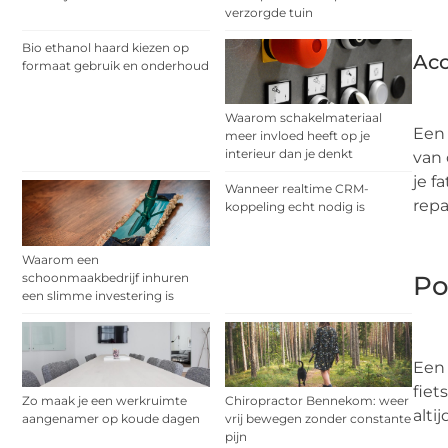
verzorgde tuin
Bio ethanol haard kiezen op
Acc
formaat gebruik en onderhoud
Waarom schakelmateriaal
Een 
meer invloed heeft op je
interieur dan je denkt
van 
je f
Wanneer realtime CRM-
repa
koppeling echt nodig is
Waarom een
schoonmaakbedrijf inhuren
Po
een slimme investering is
Een 
fiet
Zo maak je een werkruimte
Chiropractor Bennekom: weer
alti
aangenamer op koude dagen
vrij bewegen zonder constante
pijn