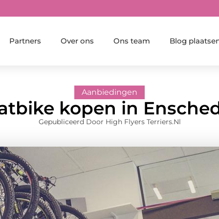
Partners
Over ons
Ons team
Blog plaatse
Aanbiedingen
atbike kopen in Ensche
Gepubliceerd Door High Flyers Terriers.nl