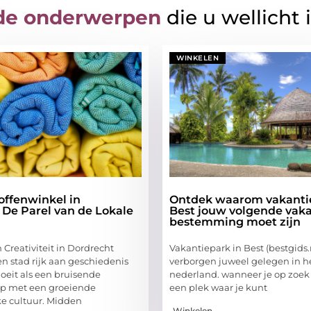
de onderwerpen
die u wellicht 
WINKELEN
offenwinkel in
Ontdek waarom vakanti
 De Parel van de Lokale
Best jouw volgende vaka
bestemming moet zijn
Creativiteit in Dordrecht
Vakantiepark in Best (bestgids.n
n stad rijk aan geschiedenis
verborgen juweel gelegen in he
loeit als een bruisende
nederland. wanneer je op zoek
 met een groeiende
een plek waar je kunt
e cultuur. Midden
Winkelen