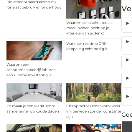
Bio ethanol haard kiezen op
Ve
formaat gebruik en onderhoud
Waarom schakelmateriaal
meer invloed heeft op je
interieur dan je denkt
Wanneer realtime CRM-
koppeling echt nodig is
Waarom een
schoonmaakbedrijf inhuren
een slimme investering is
Zo maak je een werkruimte
Chiropractor Bennekom: weer
aangenamer op koude dagen
vrij bewegen zonder constante
Goe
pijn