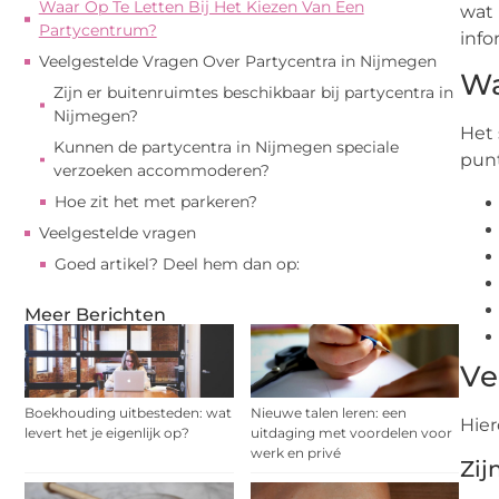
Waar Op Te Letten Bij Het Kiezen Van Een
wat 
Partycentrum?
info
Veelgestelde Vragen Over Partycentra in Nijmegen
Wa
Zijn er buitenruimtes beschikbaar bij partycentra in
Nijmegen?
Het 
Kunnen de partycentra in Nijmegen speciale
punt
verzoeken accommoderen?
Hoe zit het met parkeren?
Veelgestelde vragen
Goed artikel? Deel hem dan op:
Meer Berichten
Ve
Boekhouding uitbesteden: wat
Nieuwe talen leren: een
Hier
levert het je eigenlijk op?
uitdaging met voordelen voor
werk en privé
Zij