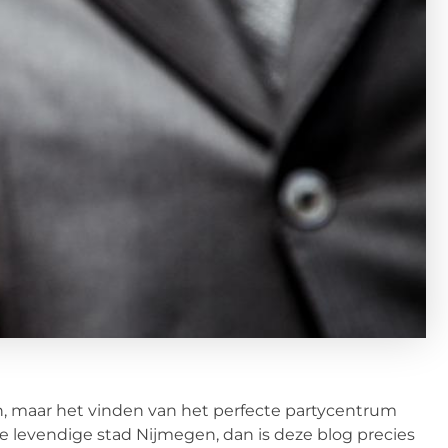
, maar het vinden van het perfecte partycentrum
n de levendige stad Nijmegen, dan is deze blog precies