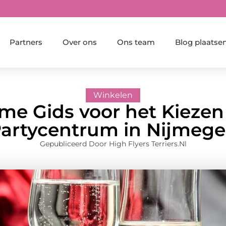
Partners
Over ons
Ons team
Blog plaatse
Winkelen
eme Gids voor het Kiezen
artycentrum in Nijmeg
Gepubliceerd Door High Flyers Terriers.nl