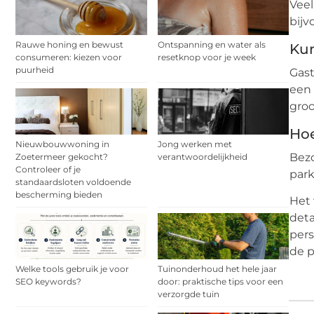
Veel
bijv
Rauwe honing en bewust
Ontspanning en water als
Kun
consumeren: kiezen voor
resetknop voor je week
puurheid
Gast
een 
groo
Hoe
Nieuwbouwwoning in
Jong werken met
Bezo
Zoetermeer gekocht?
verantwoordelijkheid
Controleer of je
park
standaardsloten voldoende
bescherming bieden
Het 
deta
pers
de 
Welke tools gebruik je voor
Tuinonderhoud het hele jaar
SEO keywords?
door: praktische tips voor een
verzorgde tuin