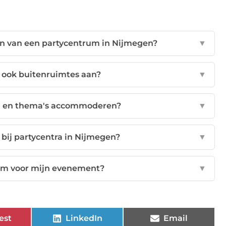
ezen van een partycentrum in Nijmegen?
▼
 ook buitenruimtes aan?
▼
n en thema's accommoderen?
▼
bij partycentra in Nijmegen?
▼
rum voor mijn evenement?
▼
est
LinkedIn
Email