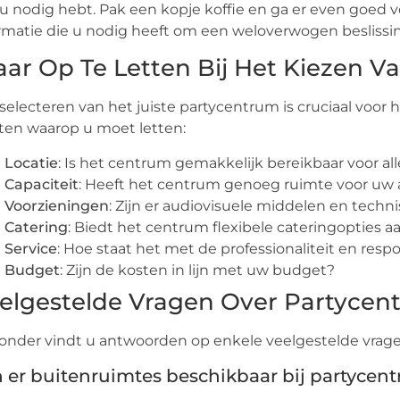
u nodig hebt. Pak een kopje koffie en ga er even goed v
rmatie die u nodig heeft om een weloverwogen beslissi
ar Op Te Letten Bij Het Kiezen V
selecteren van het juiste partycentrum is cruciaal voor
en waarop u moet letten:
Locatie
: Is het centrum gemakkelijk bereikbaar voor al
Capaciteit
: Heeft het centrum genoeg ruimte voor uw 
Voorzieningen
: Zijn er audiovisuele middelen en tech
Catering
: Biedt het centrum flexibele cateringopties a
Service
: Hoe staat het met de professionaliteit en resp
Budget
: Zijn de kosten in lijn met uw budget?
elgestelde Vragen Over Partycent
onder vindt u antwoorden op enkele veelgestelde vrage
n er buitenruimtes beschikbaar bij partycen