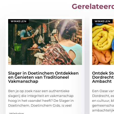
Gerelateer
WINKELEN
WINKELEN
Slager in Doetinchem Ontdekken
Ontdek St
en Genieten van Traditioneel
Dordrecht
Vakmanschap
Ambacht
Ben je op zoek naar een authentieke
Een Oase van 
slagerij die integriteit en vakmanschap
Dordrecht, ee
hoog in het vaandel heeft? De Slager in
en cultuur, b
Doetinchem. Doetinchem Gids. is veel
gemeenschap
ambachtelijk
Winkelen