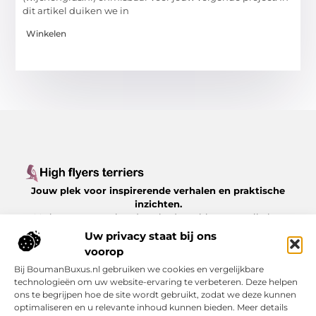
dit artikel duiken we in
Winkelen
Jouw plek voor inspirerende verhalen en praktische
inzichten.
Verken een gevarieerd aanbod aan blogs en artikelen
over het dagelijks leven, met waardevolle tips en
Uw privacy staat bij ons
boeiende perspectieven, allemaal op
voorop
Highflyersterriers.nl.
Bij BoumanBuxus.nl gebruiken we cookies en vergelijkbare
technologieën om uw website-ervaring te verbeteren. Deze helpen
Bericht categorie
ons te begrijpen hoe de site wordt gebruikt, zodat we deze kunnen
optimaliseren en u relevante inhoud kunnen bieden. Meer details