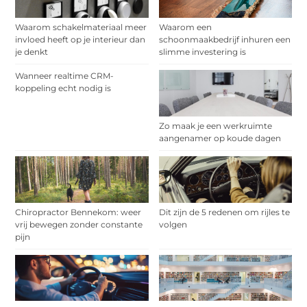
Waarom schakelmateriaal meer
Waarom een
invloed heeft op je interieur dan
schoonmaakbedrijf inhuren een
je denkt
slimme investering is
Wanneer realtime CRM-
koppeling echt nodig is
Zo maak je een werkruimte
aangenamer op koude dagen
Chiropractor Bennekom: weer
Dit zijn de 5 redenen om rijles te
vrij bewegen zonder constante
volgen
pijn