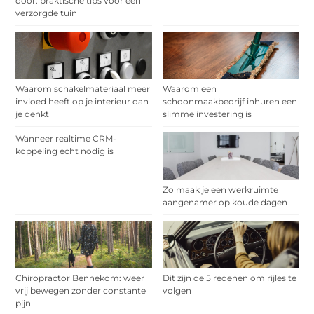
door: praktische tips voor een
verzorgde tuin
Waarom schakelmateriaal meer
Waarom een
invloed heeft op je interieur dan
schoonmaakbedrijf inhuren een
je denkt
slimme investering is
Wanneer realtime CRM-
koppeling echt nodig is
Zo maak je een werkruimte
aangenamer op koude dagen
Chiropractor Bennekom: weer
Dit zijn de 5 redenen om rijles te
vrij bewegen zonder constante
volgen
pijn