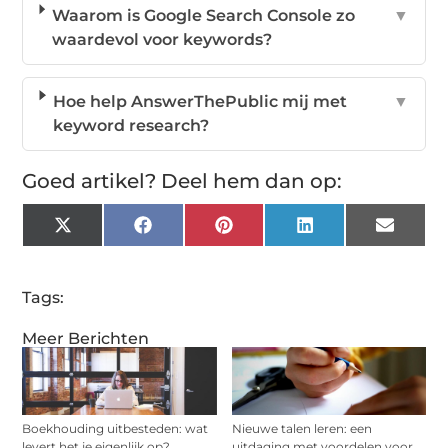
Waarom is Google Search Console zo
▼
waardevol voor keywords?
Hoe help AnswerThePublic mij met
▼
keyword research?
Goed artikel? Deel hem dan op:
X
Facebook
Pinterest
LinkedIn
Email
(Twitter)
Tags:
Meer Berichten
Boekhouding uitbesteden: wat
Nieuwe talen leren: een
levert het je eigenlijk op?
uitdaging met voordelen voor