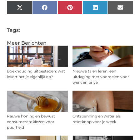
X
Facebook
Pinterest
LinkedIn
Email
(Twitter)
Tags:
Meer Berichten
Boekhouding uitbesteden: wat
Nieuwe talen leren: een
levert het je eigenlijk op?
uitdaging met voordelen voor
werk en privé
Rauwe honing en bewust
Ontspanning en water als
consumeren: kiezen voor
resetknop voor je week
puurheid