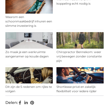
koppeling echt nodig is
Waarom een
schoonmaakbedrijf inhuren een
slimme investering is
Zo maak je een werkruimte
Chiropractor Bennekom: weer
aangenamer op koude dagen
vrij bewegen zonder constante
pijn
Dit zijn de 5 redenen om rijles te
Shortlease privé en zakelijk:
volgen
flexibiliteit voor iedere rijder
Delen: