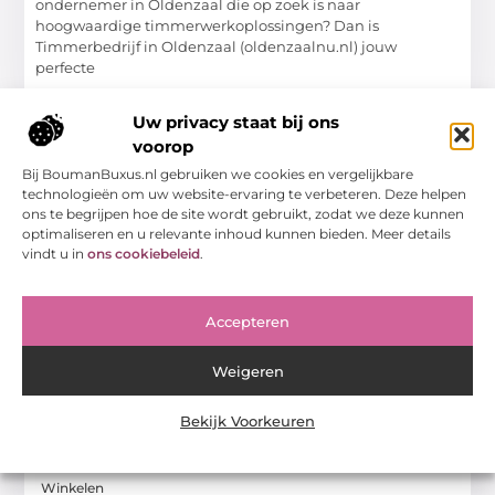
ondernemer in Oldenzaal die op zoek is naar
hoogwaardige timmerwerkoplossingen? Dan is
Timmerbedrijf in Oldenzaal (oldenzaalnu.nl) jouw
perfecte
Winkelen
Uw privacy staat bij ons
voorop
WINKELEN
Bij BoumanBuxus.nl gebruiken we cookies en vergelijkbare
technologieën om uw website-ervaring te verbeteren. Deze helpen
ons te begrijpen hoe de site wordt gebruikt, zodat we deze kunnen
optimaliseren en u relevante inhoud kunnen bieden. Meer details
vindt u in
ons cookiebeleid
.
Accepteren
Welkom bij thuiszorg in Kerkrade
Weigeren
Bent u op zoek naar betrouwbare zorg aan huis in
Kerkrade? Zoek niet verder. Thuiszorg in Kerkrade
Bekijk Voorkeuren
(Zorgaanbieder) biedt professionele zorg aan huis, gericht
op
Winkelen