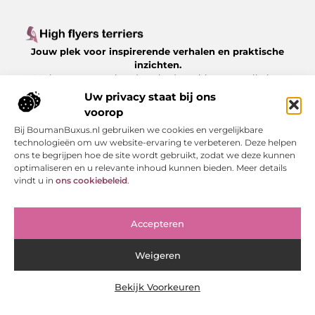
Jouw plek voor inspirerende verhalen en praktische
inzichten.
Verken een gevarieerd aanbod aan blogs en artikelen
over het dagelijks leven, met waardevolle tips en
Uw privacy staat bij ons
boeiende perspectieven, allemaal op
voorop
Highflyersterriers.nl.
Bij BoumanBuxus.nl gebruiken we cookies en vergelijkbare
technologieën om uw website-ervaring te verbeteren. Deze helpen
Bericht categorie
ons te begrijpen hoe de site wordt gebruikt, zodat we deze kunnen
optimaliseren en u relevante inhoud kunnen bieden. Meer details
vindt u in
ons cookiebeleid
.
Onze informatie
Accepteren
Linkjes kopen: slimme strategie of risico voor je SEO?
Weigeren
Bekijk Voorkeuren
Website index
Cookiebeleid (EU)
@2025 www.highflyersterriers.nl. All Right Reserved.