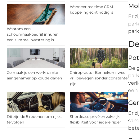
Mob
Wanneer realtime CRM-
koppeling echt nodig is
Er z
park
Waarom een
park
schoonmaakbedrijf inhuren
een slimme investering is
De
Pot
De 
Zo maak je een werkruimte
Chiropractor Bennekom: weer
park
aangenamer op koude dagen
vrij bewegen zonder constante
verl
pijn
een
Gem
Er z
Dit zijn de 5 redenen om rijles
Shortlease privé en zakelijk:
same
te volgen
flexibiliteit voor iedere rijder
bet