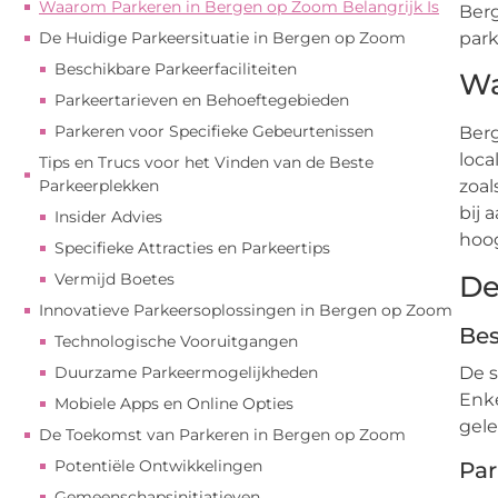
Waarom Parkeren in Bergen op Zoom Belangrijk Is
Berg
De Huidige Parkeersituatie in Bergen op Zoom
park
Beschikbare Parkeerfaciliteiten
Wa
Parkeertarieven en Behoeftegebieden
Parkeren voor Specifieke Gebeurtenissen
Berg
loca
Tips en Trucs voor het Vinden van de Beste
Parkeerplekken
zoal
bij 
Insider Advies
hoo
Specifieke Attracties en Parkeertips
De
Vermijd Boetes
Innovatieve Parkeersoplossingen in Bergen op Zoom
Bes
Technologische Vooruitgangen
De s
Duurzame Parkeermogelijkheden
Enke
Mobiele Apps en Online Opties
gele
De Toekomst van Parkeren in Bergen op Zoom
Potentiële Ontwikkelingen
Par
Gemeenschapsinitiatieven