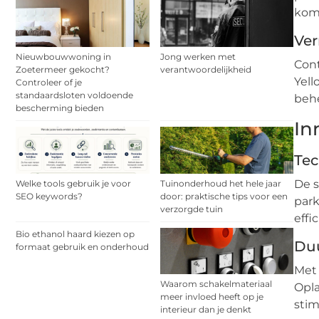
kome
Ver
Nieuwbouwwoning in
Jong werken met
Cont
Zoetermeer gekocht?
verantwoordelijkheid
Yell
Controleer of je
standaardsloten voldoende
beh
bescherming bieden
In
Tec
De 
Welke tools gebruik je voor
Tuinonderhoud het hele jaar
SEO keywords?
door: praktische tips voor een
park
verzorgde tuin
effi
Bio ethanol haard kiezen op
Du
formaat gebruik en onderhoud
Met 
Waarom schakelmateriaal
Opla
meer invloed heeft op je
stim
interieur dan je denkt