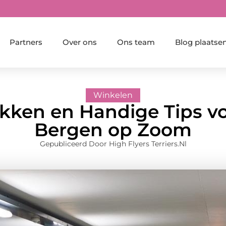
Partners
Over ons
Ons team
Blog plaatse
Winkelen
kken en Handige Tips vo
Bergen op Zoom
Gepubliceerd Door High Flyers Terriers.nl