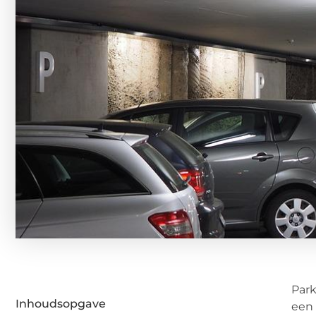
Park
Inhoudsopgave
een 