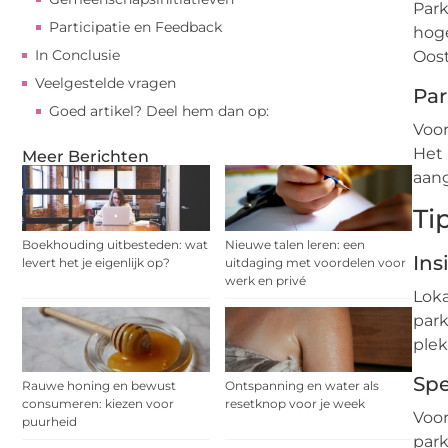
Park
Participatie en Feedback
hoge
In Conclusie
Oost
Veelgestelde vragen
Par
Goed artikel? Deel hem dan op:
Voor
Het 
Meer Berichten
aan
Ti
Boekhouding uitbesteden: wat
Nieuwe talen leren: een
Ins
levert het je eigenlijk op?
uitdaging met voordelen voor
werk en privé
Loka
park
plek
Spe
Rauwe honing en bewust
Ontspanning en water als
consumeren: kiezen voor
resetknop voor je week
Voor
puurheid
park