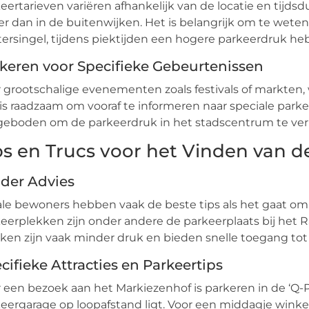
eertarieven variëren afhankelijk van de locatie en tijds
r dan in de buitenwijken. Het is belangrijk om te wete
ersingel, tijdens piektijden een hogere parkeerdruk heb
keren voor Specifieke Gebeurtenissen
 grootschalige evenementen zoals festivals of markten, 
is raadzaam om vooraf te informeren naar speciale park
geboden om de parkeerdruk in het stadscentrum te ve
ps en Trucs voor het Vinden van 
ider Advies
le bewoners hebben vaak de beste tips als het gaat o
eerplekken zijn onder andere de parkeerplaats bij het 
ken zijn vaak minder druk en bieden snelle toegang tot
cifieke Attracties en Parkeertips
 een bezoek aan het Markiezenhof is parkeren in de ‘Q-
eergarage op loopafstand ligt. Voor een middagje winkel