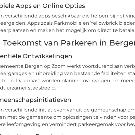
iele Apps en Online Opties
ijn verschillende apps beschikbaar die helpen bij het v
eergelden. Apps zoals Parkmobile en Yellowbrick bieden
eerplaatsen en maken het mogelijk om direct te betale
 Toekomst van Parkeren in Berg
entiële Ontwikkelingen
gemeente Bergen op Zoom werkt voortdurend aan verbe
eergarages en uitbreiding van bestaande faciliteiten s
ichten. Daarnaast worden plannen overwogen om meer g
 duurzamer stadsbeeld.
eenschapsinitiatieven
ijn verschillende initiatieven vanuit de gemeenschap 
n met de gemeente om oplossingen te vinden voor par
ere leefomgeving en vermindert parkeergemak voor be