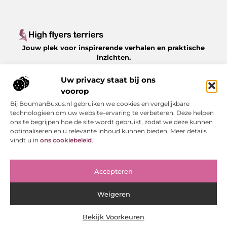
Jouw plek voor inspirerende verhalen en praktische
inzichten.
Verken een gevarieerd aanbod aan blogs en artikelen
over het dagelijks leven, met waardevolle tips en
Uw privacy staat bij ons
boeiende perspectieven, allemaal op
voorop
Highflyersterriers.nl.
Bij BoumanBuxus.nl gebruiken we cookies en vergelijkbare
technologieën om uw website-ervaring te verbeteren. Deze helpen
Bericht categorie
ons te begrijpen hoe de site wordt gebruikt, zodat we deze kunnen
optimaliseren en u relevante inhoud kunnen bieden. Meer details
vindt u in
ons cookiebeleid
.
Onze informatie
Accepteren
Linkjes kopen: slimme strategie of risico voor je SEO?
Weigeren
Bekijk Voorkeuren
Website index
Cookiebeleid (EU)