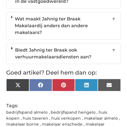
in de vastgoedwereld?
Wat maakt Jahnig ter Braak
▼
Makelaardij anders dan andere
makelaars?
Biedt Jahnig ter Braak ook
▼
verhuurmakelaarsdiensten aan?
Goed artikel? Deel hem dan op:
X
Facebook
Pinterest
LinkedIn
Email
(Twitter)
Tags:
bedrijfspand almelo
,
bedrijfspand hengelo
,
huis
kopen
,
huis taxeren
,
huis verkopen
,
makelaar almelo
,
makelaar borne
,
makelaar enschede
,
makelaar