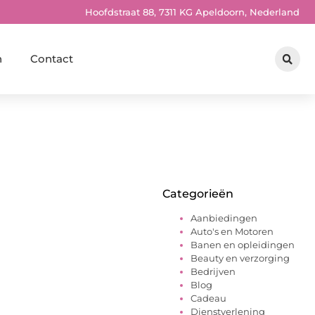
Hoofdstraat 88, 7311 KG Apeldoorn, Nederland
n
Contact
Categorieën
Aanbiedingen
Auto's en Motoren
Banen en opleidingen
Beauty en verzorging
Bedrijven
Blog
Cadeau
Dienstverlening