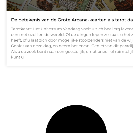
De betekenis van de Grote Arcana-kaarten als tarot d
Tarotkaart: Het Universum Vandaag voelt u zich heel erg leven
een met uzelf en de wereld. Of de dingen lopen zo zoals u het
heeft, of u laat zich door mogelijke stoorzenders niet van de wi
Geniet van deze dag, en neem het ervan. Geniet van dit paradij
Als u op zoek bent naar een geestelijk, emotioneel, of ruimtelij
kunt u