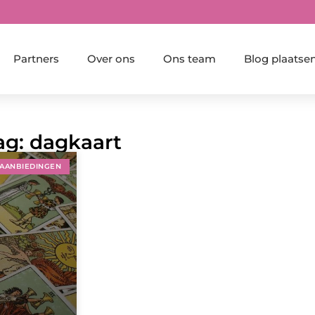
Partners
Over ons
Ons team
Blog plaatse
ag: dagkaart
AANBIEDINGEN