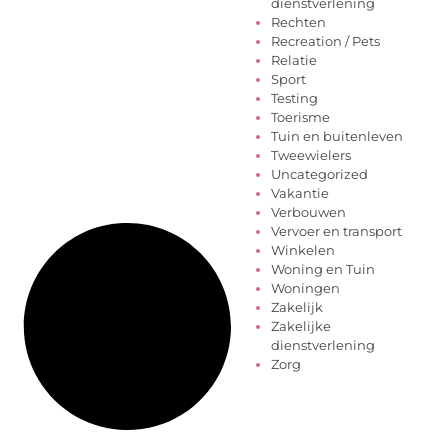
dienstverlening
Rechten
Recreation / Pets
Relatie
Sport
Testing
Toerisme
Tuin en buitenleven
Tweewielers
Uncategorized
Vakantie
Verbouwen
Vervoer en transport
Winkelen
Woning en Tuin
Woningen
Zakelijk
Zakelijke
dienstverlening
Zorg