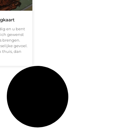
agkaart
dig en u bent
 zich gewenst
js brengen.
selijke gevoel.
k thuis, dan