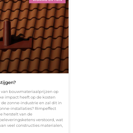
stijgen?
 van bouwmateriaalprijzen op
ke impact heeft op de kosten
de zonne-industrie en zal dit in
onne-installaties? Rimpeffect
e herstelt van de
oeleveringsketens verstoord, wat
van veel constructies materialen,