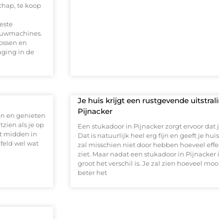
chap, te koop
este
bouwmachines.
ossen en
aging in de
Je huis krijgt een rustgevende uitstra
Pijnacker
ten en genieten
tzien als je op
Een stukadoor in Pijnacker zorgt ervoor dat 
zit midden in
Dat is natuurlijk heel erg fijn en geeft je hu
feld wel wat
zal misschien niet door hebben hoeveel effect
ziet. Maar nadat een stukadoor in Pijnacker
groot het verschil is. Je zal zien hoeveel moo
beter het