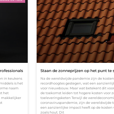
rofessionals
Staan de zonneprijzen op het punt te 
een in keukens
Na de wereldwijde pandemie zijn de kosten
middels is het
recordhoogtes gestegen, wat een aanzienlij
enorme naam
voor nieuwbouw. Maar wat betekent dit voor 
et het
de toekomst leiden tot hogere kosten voor z
n makkelijker
toeleveringsketen Terwijl de wereldeconomi
ot
coronaviruspandemie, zijn de wereldwijde t
een aanzienlijke impact heeft op de kosten 
zoals hout. Dit