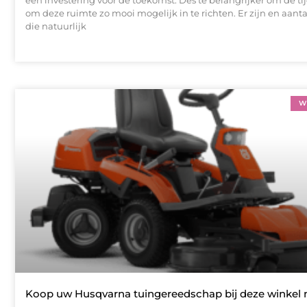
een investering voor de toekomst. Des te belangrijker om de t
om deze ruimte zo mooi mogelijk in te richten. Er zijn en aant
die natuurlijk
W
Koop uw Husqvarna tuingereedschap bij deze winkel 