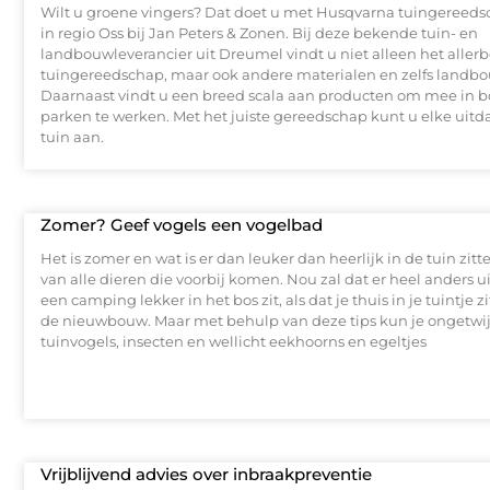
Wilt u groene vingers? Dat doet u met Husqvarna tuingereeds
in regio Oss bij Jan Peters & Zonen. Bij deze bekende tuin- en
landbouwleverancier uit Dreumel vindt u niet alleen het allerb
tuingereedschap, maar ook andere materialen en zelfs land
Daarnaast vindt u een breed scala aan producten om mee in b
parken te werken. Met het juiste gereedschap kunt u elke uitd
tuin aan.
Zomer? Geef vogels een vogelbad
Het is zomer en wat is er dan leuker dan heerlijk in de tuin zit
van alle dieren die voorbij komen. Nou zal dat er heel anders ui
een camping lekker in het bos zit, als dat je thuis in je tuintje 
de nieuwbouw. Maar met behulp van deze tips kun je ongetwij
tuinvogels, insecten en wellicht eekhoorns en egeltjes
Vrijblijvend advies over inbraakpreventie