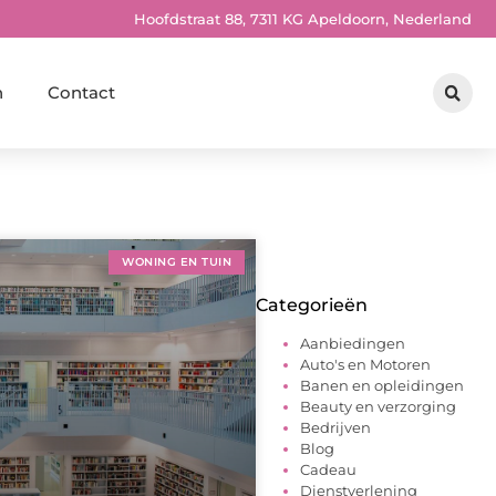
Hoofdstraat 88, 7311 KG Apeldoorn, Nederland
n
Contact
WONING EN TUIN
Categorieën
Aanbiedingen
Auto's en Motoren
Banen en opleidingen
Beauty en verzorging
Bedrijven
Blog
Cadeau
Dienstverlening