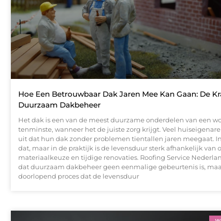
Hoe Een Betrouwbaar Dak Jaren Mee Kan Gaan: De Kr
Duurzaam Dakbeheer
Het dak is een van de meest duurzame onderdelen van een w
tenminste, wanneer het de juiste zorg krijgt. Veel huiseigenar
uit dat hun dak zonder problemen tientallen jaren meegaat. In
dat, maar in de praktijk is de levensduur sterk afhankelijk van
materiaalkeuze en tijdige renovaties. Roofing Service Nederl
dat duurzaam dakbeheer geen eenmalige gebeurtenis is, maa
doorlopend proces dat de levensduur
W