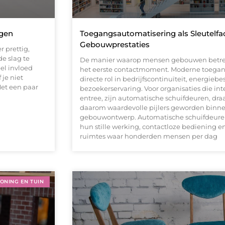
agen
Toegangsautomatisering als Sleutelfa
Gebouwprestaties
r prettig,
de slag te
De manier waarop mensen gebouwen betred
eel invloed
het eerste contactmoment. Moderne toegan
 je niet
directe rol in bedrijfscontinuïteit, energiebe
Met een paar
bezoekerservaring. Voor organisaties die i
entree, zijn automatische schuifdeuren, dra
daarom waardevolle pijlers geworden binn
gebouwontwerp. Automatische schuifdeuren 
hun stille werking, contactloze bediening e
ruimtes waar honderden mensen per dag
ONING EN TUIN