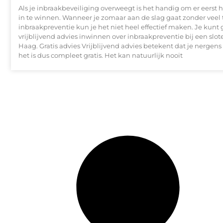
Als je inbraakbeveiliging overweegt is het handig om er eerst h
in te winnen. Wanneer je zomaar aan de slag gaat zonder veel 
inbraakpreventie kun je het niet heel effectief maken. Je kunt
vrijblijvend advies inwinnen over inbraakpreventie bij een sl
Haag. Gratis advies Vrijblijvend advies betekent dat je nergens 
het is dus compleet gratis. Het kan natuurlijk nooit