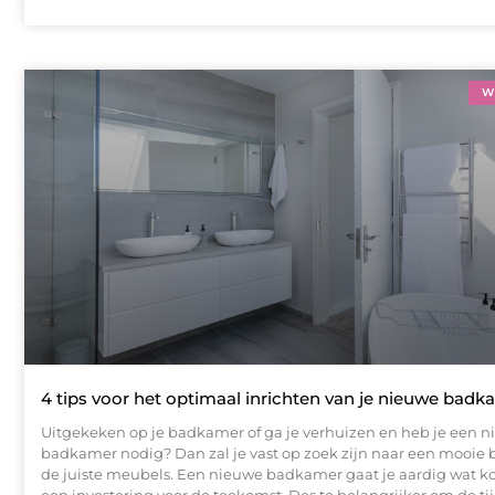
W
4 tips voor het optimaal inrichten van je nieuwe badk
Uitgekeken op je badkamer of ga je verhuizen en heb je een 
badkamer nodig? Dan zal je vast op zoek zijn naar een mooi
de juiste meubels. Een nieuwe badkamer gaat je aardig wat ko