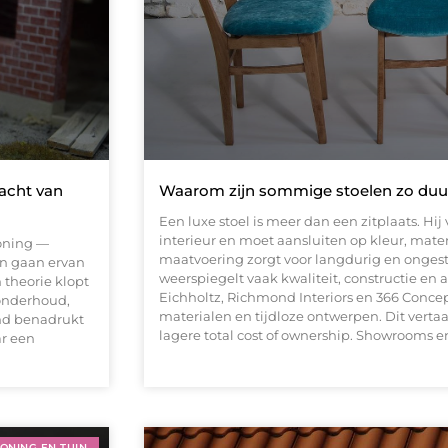
acht van
Waarom zijn sommige stoelen zo duu
Een luxe stoel is meer dan een zitplaats. Hij
interieur en moet aansluiten op kleur, mate
oning —
maatvoering zorgt voor langdurig en ongesto
en gaan ervan
weerspiegelt vaak kwaliteit, constructie en
 theorie klopt
Eichholtz, Richmond Interiors en 366 Conce
 onderhoud,
materialen en tijdloze ontwerpen. Dit vertaa
and benadrukt
lagere total cost of ownership. Showrooms e
r een
ONING EN TUIN