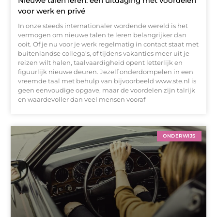
Nieuwe talen leren: een uitdaging met voordelen
voor werk en privé
In onze steeds internationaler wordende wereld is het
vermogen om nieuwe talen te leren belangrijker dan
ooit. Of je nu voor je werk regelmatig in contact staat met
buitenlandse collega’s, of tijdens vakanties meer uit je
reizen wilt halen, taalvaardigheid opent letterlijk en
figuurlijk nieuwe deuren. Jezelf onderdompelen in een
vreemde taal met behulp van bijvoorbeeld www.ste.nl is
geen eenvoudige opgave, maar de voordelen zijn talrijk
en waardevoller dan veel mensen vooraf
ONDERWIJS