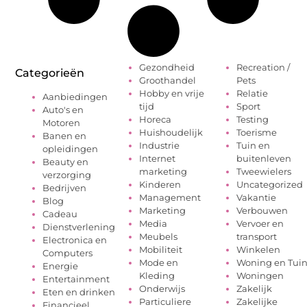
Gezondheid
Recreation /
Categorieën
Groothandel
Pets
Hobby en vrije
Relatie
Aanbiedingen
tijd
Sport
Auto's en
Horeca
Testing
Motoren
Huishoudelijk
Toerisme
Banen en
Industrie
Tuin en
opleidingen
Internet
buitenleven
Beauty en
marketing
Tweewielers
verzorging
Kinderen
Uncategorized
Bedrijven
Management
Vakantie
Blog
Marketing
Verbouwen
Cadeau
Media
Vervoer en
Dienstverlening
Meubels
transport
Electronica en
Mobiliteit
Winkelen
Computers
Mode en
Woning en Tui
Energie
Kleding
Woningen
Entertainment
Onderwijs
Zakelijk
Eten en drinken
Particuliere
Zakelijke
Financieel