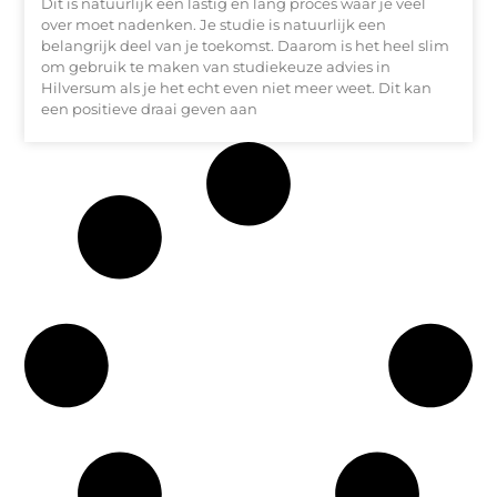
Dit is natuurlijk een lastig en lang proces waar je veel
over moet nadenken. Je studie is natuurlijk een
belangrijk deel van je toekomst. Daarom is het heel slim
om gebruik te maken van studiekeuze advies in
Hilversum als je het echt even niet meer weet. Dit kan
een positieve draai geven aan