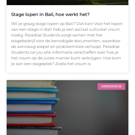
Stage lopen in Bali, hoe werkt het?
Wil je graag stage lopen op Bali? Dat kan! Voor het lopen
van een stage in Bali heb je een sociaal cultureel visum
nodig. Paradise Students zorgt samen met het
stagebedrijf voor de benodigde documenten, waardoor
de aanvraag soepel en probleemloos verloopt. Paradise
Students zal jou alle informatie verschaffen over hoe je
het visum op de juiste manier kunt verkrijgen. Hoe kom
je aan een stageplek? Zodra het visum is
ONDERWIJS