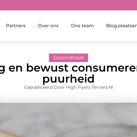
Partners
Over ons
Ons team
Blog plaatse
Gezondheid
 en bewust consumeren
puurheid
Gepubliceerd Door High Flyers Terriers.nl