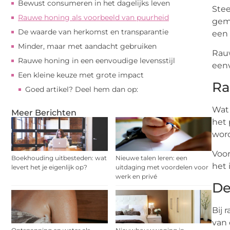
Bewust consumeren in het dagelijks leven
Stee
Rauwe honing als voorbeeld van puurheid
gema
De waarde van herkomst en transparantie
een 
Minder, maar met aandacht gebruiken
Rauw
Rauwe honing in een eenvoudige levensstijl
een
Een kleine keuze met grote impact
Ra
Goed artikel? Deel hem dan op:
Wa
Meer Berichten
het 
wor
Voor
Boekhouding uitbesteden: wat
Nieuwe talen leren: een
het 
levert het je eigenlijk op?
uitdaging met voordelen voor
werk en privé
De
Bij 
van 