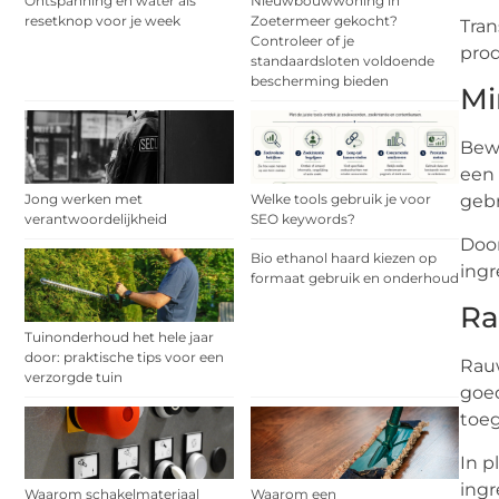
Ontspanning en water als
Nieuwbouwwoning in
resetknop voor je week
Zoetermeer gekocht?
Tran
Controleer of je
pro
standaardsloten voldoende
bescherming bieden
Mi
Bew
een 
Jong werken met
Welke tools gebruik je voor
gebr
verantwoordelijkheid
SEO keywords?
Door
Bio ethanol haard kiezen op
ingr
formaat gebruik en onderhoud
Ra
Tuinonderhoud het hele jaar
door: praktische tips voor een
Rauw
verzorgde tuin
goed
toeg
In p
ingr
Waarom schakelmateriaal
Waarom een