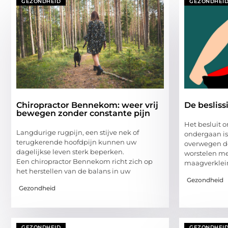
GEZONDHEID
GEZONDHEI
Chiropractor Bennekom: weer vrij
De beslis
bewegen zonder constante pijn
Het besluit 
Langdurige rugpijn, een stijve nek of
ondergaan is
terugkerende hoofdpijn kunnen uw
overwegen de
dagelijkse leven sterk beperken.
worstelen me
Een chiropractor Bennekom richt zich op
maagverklei
het herstellen van de balans in uw
Gezondheid
Gezondheid
GEZONDHEID
GEZONDHEI