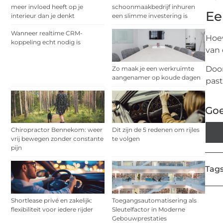
meer invloed heeft op je
schoonmaakbedrijf inhuren
Ee
interieur dan je denkt
een slimme investering is
Wanneer realtime CRM-
Hoew
koppeling echt nodig is
van 
Door
Zo maak je een werkruimte
aangenamer op koude dagen
past
Goe
Chiropractor Bennekom: weer
Dit zijn de 5 redenen om rijles
vrij bewegen zonder constante
te volgen
pijn
Tags
Shortlease privé en zakelijk:
Toegangsautomatisering als
flexibiliteit voor iedere rijder
Sleutelfactor in Moderne
Gebouwprestaties