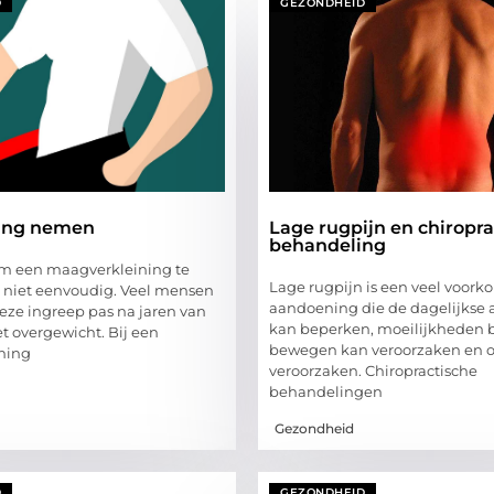
D
GEZONDHEID
sing nemen
Lage rugpijn en chiropra
behandeling
om een maagverkleining te
Lage rugpijn is een veel voor
 niet eenvoudig. Veel mensen
aandoening die de dagelijkse a
ze ingreep pas na jaren van
kan beperken, moeilijkheden b
t overgewicht. Bij een
bewegen kan veroorzaken en
ning
veroorzaken. Chiropractische
behandelingen
Gezondheid
D
GEZONDHEID