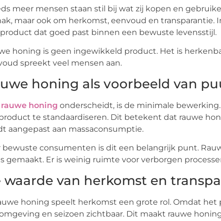
ds meer mensen staan stil bij wat zij kopen en gebruike
k, maar ook om herkomst, eenvoud en transparantie. I
product dat goed past binnen een bewuste levensstijl.
e honing is geen ingewikkeld product. Het is herkenbaar,
voud spreekt veel mensen aan.
uwe honing als voorbeeld van pu
t
rauwe honing
onderscheidt, is de minimale bewerkin
product te standaardiseren. Dit betekent dat rauwe hon
dt aangepast aan massaconsumptie.
 bewuste consumenten is dit een belangrijk punt. Rau
is gemaakt. Er is weinig ruimte voor verborgen process
 waarde van herkomst en transpa
rauwe honing speelt herkomst een grote rol. Omdat het p
omgeving en seizoen zichtbaar. Dit maakt rauwe honing