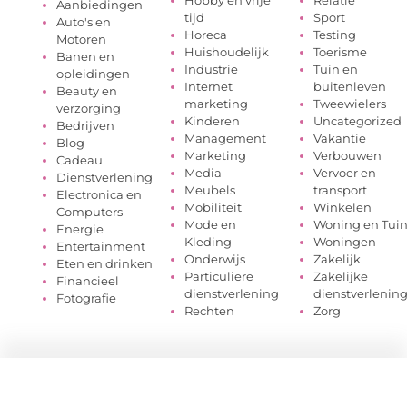
Aanbiedingen
tijd
Sport
Auto's en
Horeca
Testing
Motoren
Huishoudelijk
Toerisme
Banen en
Industrie
Tuin en
opleidingen
Internet
buitenleven
Beauty en
marketing
Tweewielers
verzorging
Kinderen
Uncategorized
Bedrijven
Management
Vakantie
Blog
Marketing
Verbouwen
Cadeau
Media
Vervoer en
Dienstverlening
Meubels
transport
Electronica en
Mobiliteit
Winkelen
Computers
Mode en
Woning en Tui
Energie
Kleding
Woningen
Entertainment
Onderwijs
Zakelijk
Eten en drinken
Particuliere
Zakelijke
Financieel
dienstverlening
dienstverlenin
Fotografie
Rechten
Zorg