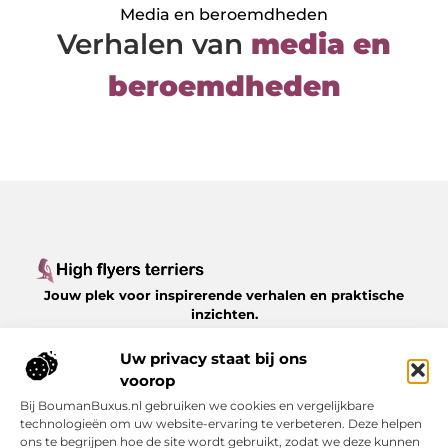
Media en beroemdheden
Verhalen van
media en
beroemdheden
Jouw plek voor inspirerende verhalen en praktische
inzichten.
Verken een gevarieerd aanbod aan blogs en artikelen
over het dagelijks leven, met waardevolle tips en
Uw privacy staat bij ons
boeiende perspectieven, allemaal op
voorop
Highflyersterriers.nl.
Bij BoumanBuxus.nl gebruiken we cookies en vergelijkbare
technologieën om uw website-ervaring te verbeteren. Deze helpen
Bericht categorie
ons te begrijpen hoe de site wordt gebruikt, zodat we deze kunnen