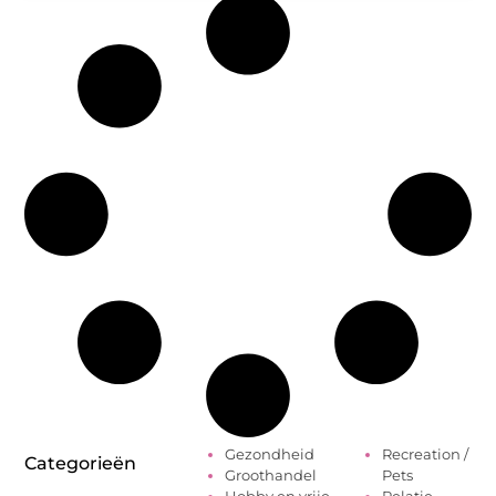
Gezondheid
Recreation /
Categorieën
Groothandel
Pets
Hobby en vrije
Relatie