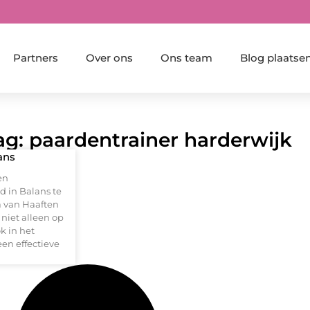
Partners
Over ons
Ons team
Blog plaatse
ag: paardentrainer harderwijk
ans
en
d in Balans te
ta van Haaften
 niet alleen op
k in het
en effectieve