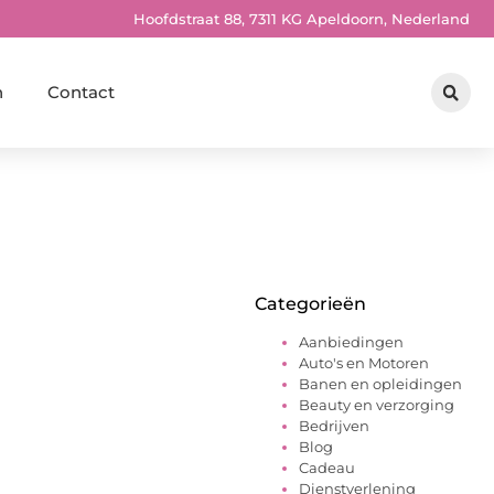
Hoofdstraat 88, 7311 KG Apeldoorn, Nederland
n
Contact
Categorieën
Aanbiedingen
Auto's en Motoren
Banen en opleidingen
Beauty en verzorging
Bedrijven
Blog
Cadeau
Dienstverlening