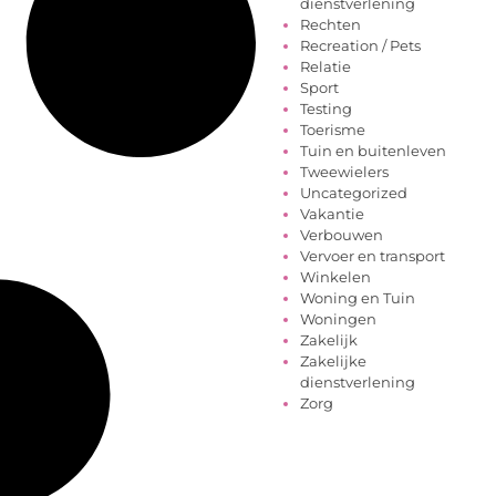
dienstverlening
Rechten
Recreation / Pets
Relatie
Sport
Testing
Toerisme
Tuin en buitenleven
Tweewielers
Uncategorized
Vakantie
Verbouwen
Vervoer en transport
Winkelen
Woning en Tuin
Woningen
Zakelijk
Zakelijke
dienstverlening
Zorg