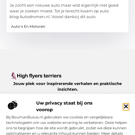
Je zocht een nieuwe auto maar wist eigenlijk niet goed
waar je zoeken moest. Tot je terecht kwam op auto
blog Autodromen.nl. Vooral dankzij dit auto
Auto's En Motoren
Jouw plek voor inspirerende verhalen en praktische
inzichten.
Verken een gevarieerd aanbod aan blogs en artikelen
over het dagelijks leven, met waardevolle tips en
Uw privacy staat bij ons
boeiende perspectieven, allemaal op
voorop
Highflyersterriers.nl.
Bij BoumanBuxus.nl gebruiken we cookies en vergelijkbare
technologieën om uw website-ervaring te verbeteren. Deze helpen
Bericht categorie
ons te begrijpen hoe de site wordt gebruikt, zodat we deze kunnen
optimaliseren en u relevante inhoud kunnen bieden. Meer details