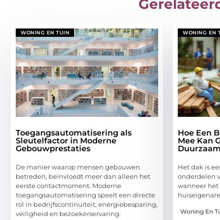
Gerelateer
WONING EN TUIN
WONING EN 
Toegangsautomatisering als
Hoe Een B
Sleutelfactor in Moderne
Mee Kan G
Gebouwprestaties
Duurzaam
De manier waarop mensen gebouwen
Het dak is e
betreden, beïnvloedt meer dan alleen het
onderdelen 
eerste contactmoment. Moderne
wanneer het d
toegangsautomatisering speelt een directe
huiseigenare
rol in bedrijfscontinuïteit, energiebesparing,
Woning En T
veiligheid en bezoekerservaring.