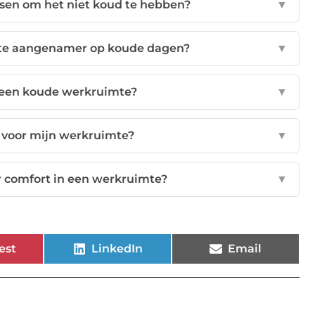
tsen om het niet koud te hebben?
▼
te aangenamer op koude dagen?
▼
in een koude werkruimte?
▼
 voor mijn werkruimte?
▼
r comfort in een werkruimte?
▼
est
LinkedIn
Email