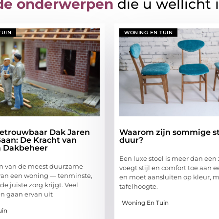
de onderwerpen
die u wellicht 
TUIN
WONING EN TUIN
etrouwbaar Dak Jaren
Waarom zijn sommige st
aan: De Kracht van
duur?
 Dakbeheer
Een luxe stoel is meer dan een z
en van de meest duurzame
voegt stijl en comfort toe aan e
van een woning — tenminste,
en moet aansluiten op kleur, m
e juiste zorg krijgt. Veel
tafelhoogte.
n gaan ervan uit
Woning En Tuin
uin