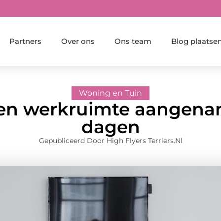
Partners
Over ons
Ons team
Blog plaatse
Woning en Tuin
een werkruimte aangena
dagen
Gepubliceerd Door High Flyers Terriers.nl