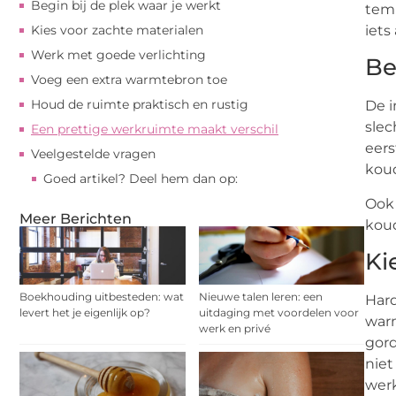
Begin bij de plek waar je werkt
temp
Kies voor zachte materialen
iets
Werk met goede verlichting
Be
Voeg een extra warmtebron toe
Houd de ruimte praktisch en rustig
De i
slec
Een prettige werkruimte maakt verschil
eers
Veelgestelde vragen
kou
Goed artikel? Deel hem dan op:
Ook 
Meer Berichten
koud
Ki
Boekhouding uitbesteden: wat
Nieuwe talen leren: een
Hard
levert het je eigenlijk op?
uitdaging met voordelen voor
warm
werk en privé
gord
niet
wer