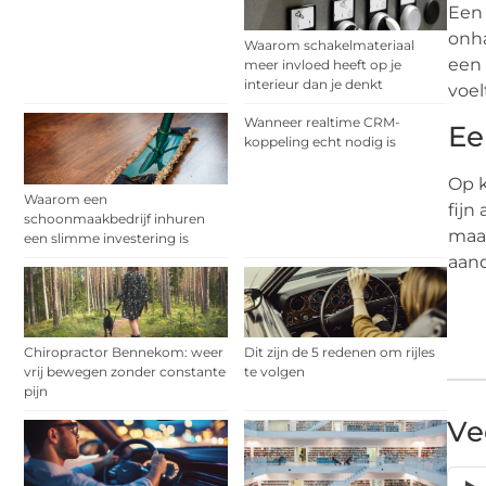
Een 
onha
Waarom schakelmateriaal
een 
meer invloed heeft op je
interieur dan je denkt
voel
Wanneer realtime CRM-
Ee
koppeling echt nodig is
Op k
Waarom een
fijn
schoonmaakbedrijf inhuren
maak
een slimme investering is
aand
Chiropractor Bennekom: weer
Dit zijn de 5 redenen om rijles
vrij bewegen zonder constante
te volgen
pijn
Ve