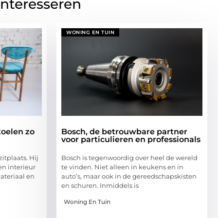
interesseren
WONING EN TUIN
oelen zo
Bosch, de betrouwbare partner
voor particulieren en professionals
itplaats. Hij
Bosch is tegenwoordig over heel de wereld
en interieur
te vinden. Niet alleen in keukens en in
ateriaal en
auto’s, maar ook in de gereedschapskisten
en schuren. Inmiddels is
Woning En Tuin