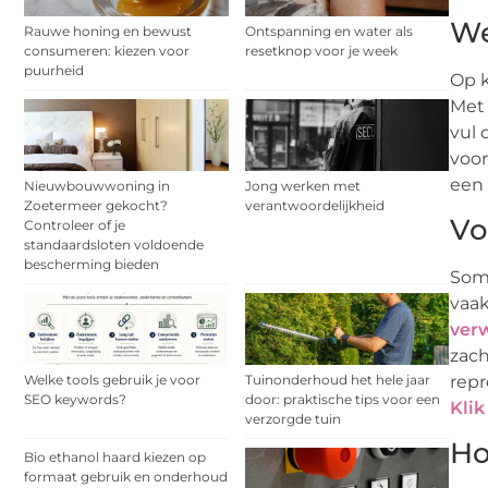
We
Rauwe honing en bewust
Ontspanning en water als
consumeren: kiezen voor
resetknop voor je week
puurheid
Op k
Met 
vul 
voor
een 
Nieuwbouwwoning in
Jong werken met
Zoetermeer gekocht?
verantwoordelijkheid
Vo
Controleer of je
standaardsloten voldoende
bescherming bieden
Soms
vaak
ver
zach
Welke tools gebruik je voor
Tuinonderhoud het hele jaar
repr
SEO keywords?
door: praktische tips voor een
Klik
verzorgde tuin
Ho
Bio ethanol haard kiezen op
formaat gebruik en onderhoud