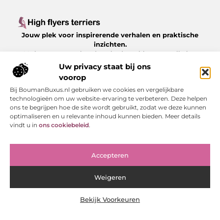
Jouw plek voor inspirerende verhalen en praktische
inzichten.
Verken een gevarieerd aanbod aan blogs en artikelen
over het dagelijks leven, met waardevolle tips en
Uw privacy staat bij ons
boeiende perspectieven, allemaal op
voorop
Highflyersterriers.nl.
Bij BoumanBuxus.nl gebruiken we cookies en vergelijkbare
technologieën om uw website-ervaring te verbeteren. Deze helpen
Bericht categorie
ons te begrijpen hoe de site wordt gebruikt, zodat we deze kunnen
optimaliseren en u relevante inhoud kunnen bieden. Meer details
vindt u in
ons cookiebeleid
.
Onze informatie
Accepteren
Linkjes kopen: slimme strategie of risico voor je SEO?
Weigeren
Bekijk Voorkeuren
Website index
Cookiebeleid (EU)
@2025 www.highflyersterriers.nl. All Right Reserved.