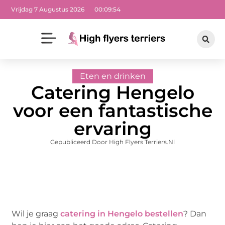
Vrijdag 7 Augustus 2026
00:09:54
Eten en drinken
Catering Hengelo
voor een fantastische
ervaring
Gepubliceerd Door High Flyers Terriers.nl
Wil je graag
catering in Hengelo bestellen
? Dan