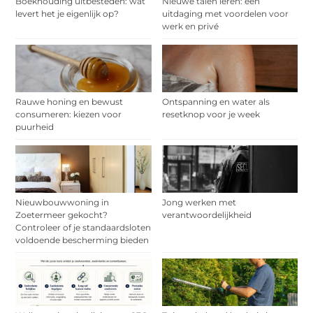
Boekhouding uitbesteden: wat
Nieuwe talen leren: een
levert het je eigenlijk op?
uitdaging met voordelen voor
werk en privé
Rauwe honing en bewust
Ontspanning en water als
consumeren: kiezen voor
resetknop voor je week
puurheid
Nieuwbouwwoning in
Jong werken met
Zoetermeer gekocht?
verantwoordelijkheid
Controleer of je standaardsloten
voldoende bescherming bieden